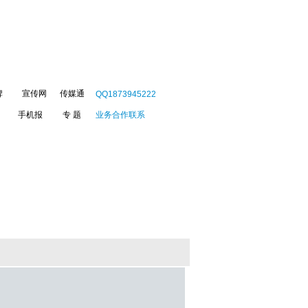
牌
宣传网
传媒通
QQ1873945222
手机报
专 题
业务合作联系