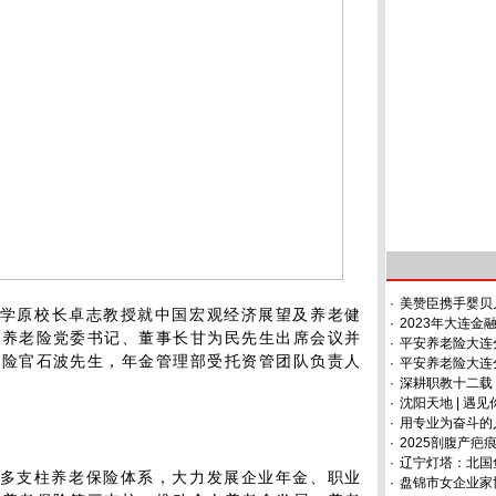
·
美赞臣携手婴贝
学原校长卓志教授就中国宏观经济展望及养老健
·
2023年大连金
安养老险党委书记、董事长甘为民先生出席会议并
·
平安养老险大连
风险官石波先生，年金管理部受托资管团队负责人
·
平安养老险大连
·
深耕职教十二载
·
沈阳天地 | 遇
·
用专业为奋斗的
·
2025剖腹产
·
辽宁灯塔：北国
、多支柱养老保险体系，大力发展企业年金、职业
·
盘锦市女企业家协会