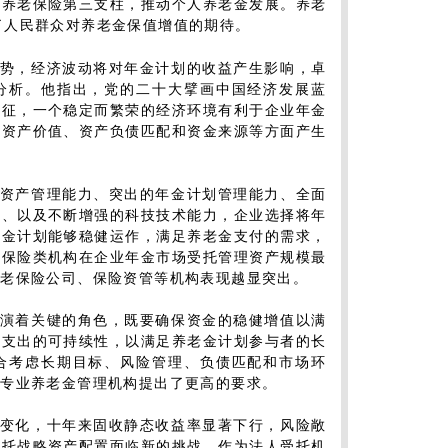
展养老保险第三支柱，推动个人养老金发展。养老
了人民群众对养老金保值增值的期待。
势，经济波动将对年金计划的收益产生影响，卓
分析。他指出，党的二十大擘画中国经济发展蓝
特征，一个稳定而繁荣的经济环境有利于企业年金
的资产价值、资产负债匹配和资金来源等方面产生
资产管理能力、突出的年金计划管理能力、全面
力、以及不断增强的科技技术能力，企业选择将年
年金计划能够稳健运作，满足养老金支付的需求，
，保险类机构在企业年金市场受托管理资产规模最
养老保险公司、保险资管等机构表现越显突出。
演着关键的角色，既要确保资金的稳健增值以满
金支出的可持续性，以满足养老金计划参与者的长
合考虑长期目标、风险管理、负债匹配和市场环
对专业养老金管理机构提出了更高的要求。
变化，十年来固收静态收益率显著下行，风险敞
受托战略资产配置面临新的挑战。作为法人受托机