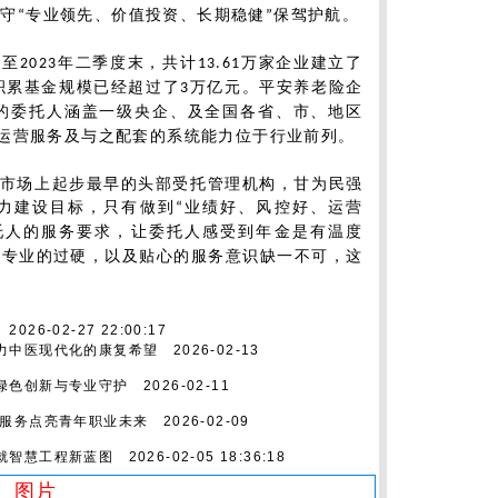
坚守
专业领先、价值投资、长期稳健
保驾护航。
“
”
截至
年二季度末，共计
万家企业建立了
2023
13.61
积累基金规模已经超过了
万亿元。平安养老险企
3
的委托人涵盖一级央企、及全国各省、市、地区
运营服务及与之配套的系统能力位于行业前列。
市场上起步最早的头部受托管理机构，甘为民强
力建设目标，只有做到
业绩好、风控好、运营
“
托人的服务要求，让委托人感受到年金是有温度
、专业的过硬，以及贴心的服务意识缺一不可，这
2026-02-27 22:00:17
力中医现代化的康复希望
2026-02-13
绿色创新与专业守护
2026-02-11
化服务点亮青年职业未来
2026-02-09
就智慧工程新蓝图
2026-02-05 18:36:18
图片