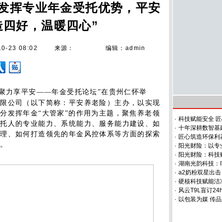
发挥专业年金受托优势，平安
造四好，温暖四心”
10-23 08:02
来源：
编辑：admin
聚力享平安——年金受托论坛”在贵州仁怀举
有限公司（以下简称：平安养老险）主办，以实现
分发挥年金“大管家”的作用为主题，聚焦养老领
·
科技赋能安全 
受托人的专业能力、系统能力、服务能力建设、如
·
十年深耕数智基
管理、如何打造领先的年金风控体系等方面的探索
·
匠心筑造环保利
势。
·
阳光财险：以专
·
阳光财险：科技赋
·
湖南光韵科技：I
·
a2奶粉双星出
·
硬核科技赋能洁
·
风云T9L盲订2
·
以包装为媒 传