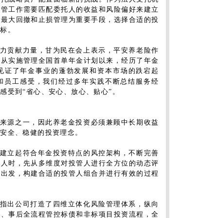
资管工作需要匹配委托人的收益和风险偏好来建立
以最大回撤和止损管理为重要手段，选择合适的投
目标。
力贡献力量，甘为民在会上表示，平安养老险作
，从实施管理全国首单年金计划以来，经历了年金
见证了年金事业的蓬勃发展和资本市场的跌宕起
和员工感受，我们经过多年实践不断总结服务经
感受到“省心、安心、放心、贴心”。
来源之一，因此养老金投资必须兼顾中长期收益
、安全、稳健的投资理念。
建立起符合年金投资特点的风控架构，不断完善
理人时，先从多维度对投管人进行全方位的动态评
度出发，构建合适的投管人组合并进行有效的过程
指出公司打造了四维立体化风险管理体系，纵向
中、事后全流程管控标债和非标项目投资流程，全