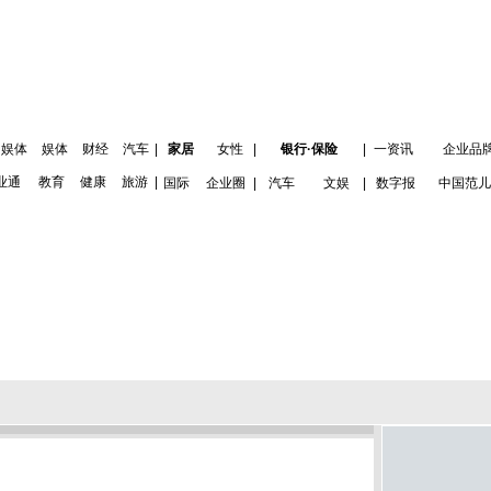
娱体
娱体
财经
汽车
|
家居
女性
|
银行·保险
|
一资讯
企业品
业通
教育
健康
旅游
|
国际
企业圈
|
汽车
文娱
|
数字报
中国范儿