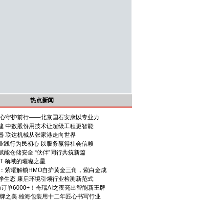
热点新闻
匠心守护前行——北京国石安康以专业力
建 中数股份用技术让超级工程更智能
器 联达机械从张家港走向世界
业践行为民初心 以服务赢得社会信赖
能仓储安全 “伙伴”同行共筑新篇
T 领域的璀璨之星
击：紫曜解锁HMO自护黄金三角，紫白金成
净生态 康启环境引领行业检测新范式
4h订单6000+！奇瑞AI之夜亮出智能新王牌
品牌之美 雄海包装用十二年匠心书写行业