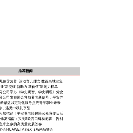
推荐新闻
儿倡导营养+运动育儿理念 数百泉城宝宝
融业“新突破 新助力 新价值”影响力榜单
分公司举办《学史明智、学史明理》党史
分公司发布两会释放养老新信号，平安养
 爱思益以定制化服务点亮青年职业未来
见你，遇见中秋礼享型
人加把劲！平安养老险保险公众宣传日活
疤痕修复指南：实测5款高口碑祛疤膏，告别
鱼米之乡的高质量发展答卷
HUAWEI MateXTs系列品鉴会