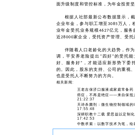
面升级制度和管控标准，为年金投资
根据人社部最新公布数据显示，
企业年金，参与职工增至
万人，
3085
业年金受托业务规模
亿元，服务
4627
近
家企业，受托资产管理、受托
28000
伴随着人口老龄化的大趋势，作为
调，平安养老险提出
四好
的受托能
“
”
好、服务好
，才能适应新形势下委
”
的。因此，股东的支持、公司的重视
也是受托人不断努力的方向。
相关新闻:
王老吉保济口服液成家庭常备药
癌症，不再是绝症——来自保抵
21:22:37
天诗杀菌剂：微生物控制领域的
17:55:48
深耕职教十二载 爱思益以定制
17:42:53
中数求索：以数字技术为笔，绘