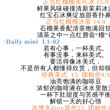
正当红榴榴库可冰
15.9
鲜果风味碰撞清新茉莉冰
红宝石冰爽绽放甜香扑
正当红榴榴冰茶
14.9
石榴果香配清茶饱满回
清茶之中一点红唇齿
“
榴
”
·Daily mini
L1-02
若有心事，一杯美式。
有事没事，来杯美式。
要活得像冰美式，
不是所有人都懂得欣赏，但却
经典美式
15
团购价
9.
油亮饱满的咖啡豆
浓郁的咖啡液在冰水里散
一杯下肚甜度与苦感平
解锁一天的好心情
冰博克
dirty
原价
25
团购价