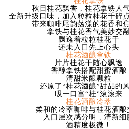
桂花拿铁
秋日桂花飘香，桂花拿铁人
全新升级口味，加入粒粒桂花千碎
带来咖啡尾韵荡漾的花香和
拿铁与桂花香气美妙交
飘逸着粒粒桂花干
还未入口先上心头
桂花酒酿拿铁
片片桂花干随心飘逸
香醇拿铁搭配甜蜜酒酿
清甜米酿颗粒
还原了“桂花酒酿”甜品的
吸一口富“桂”滚滚来
桂花酒酿冷萃
柔和的冷萃咖啡与桂花酒酿
入口层次感分明，清新细
酒精度极微！