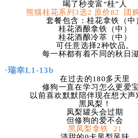
喝了秒变富“桂”人
熊猫桂花系列
3
选
2
原价
82
团
套餐包含：桂花拿铁（中
桂花酒酿拿铁（中）
桂花酒酿冷萃（中）
可任意选择
2
种饮品。
每一杯都有着不同的秋日
·
瑞幸
L1-13b
在过去的
180
多天里
修狗一直在学习怎么更爱
以前喜欢默默陪伴现在想大声
黑凤梨！
凤梨罐头会过期
但修狗的爱不会
黑凤梨拿铁
21
清甜的
0
卡凤梨风味