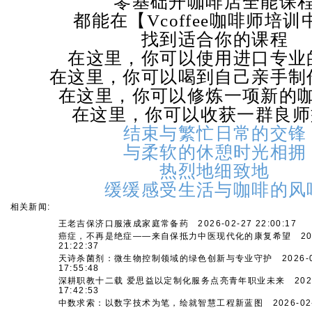
零基础开咖啡店全能课
都能在【
Vcoffee
咖啡师培训
找到适合你的课程
在这里，你可以使用进口专业
在这里，你可以喝到自己亲手制
在这里，你可以修炼一项新的
在这里，你可以收获一群良师
结束与繁忙日常的交锋
与柔软的休憩时光相拥
热烈地细致地
缓缓感受生活与咖啡的风
相关新闻:
王老吉保济口服液成家庭常备药
2026-02-27 22:00:17
癌症，不再是绝症——来自保抵力中医现代化的康复希望
202
21:22:37
天诗杀菌剂：微生物控制领域的绿色创新与专业守护
2026-0
17:55:48
深耕职教十二载 爱思益以定制化服务点亮青年职业未来
2026
17:42:53
中数求索：以数字技术为笔，绘就智慧工程新蓝图
2026-02-