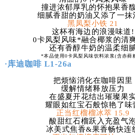
撞进浓郁厚乳的怀抱果香
细腻香甜的奶油又添了一抹
黑凤梨小铁
21
这杯有海边的浪漫味道
!
0
卡凤梨风味
*
融合椰浆的清
还有香醇牛奶的温柔细
*
本品使用
0
卡凤梨风味饮料浓浆
(
含赤藓
·
库迪咖啡
L1-26a
把烦恼消化在咖啡因里
缓解情绪释放压力
在盛夏开花结出璀璨果
耀眼如红宝石般惊艳了味
正当红榴榴冰萃
15.9
酸甜红石榴跃入充盈气
冰美式焦香
&
果香畅快连