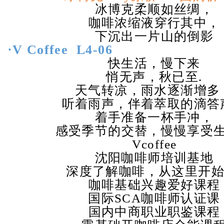
冰博克柔顺如丝绸，
咖啡浓缩液穿行其中，
下沉出一片山的倒影
·V Coffee
L4-06
快生活，慢下来
悄无声，秋已至
.
天气转凉，雨水逐渐增多
听着雨声，伴着萃取的滴答
着手准备一杯手冲，
感受季节的交替，慢慢享受
Vcoffee
沈阳咖啡师培训基地
深度了解咖啡，从这里开
咖啡基础兴趣爱好课程
国际
SCA
咖啡师认证课
国内中商职业职鉴课程